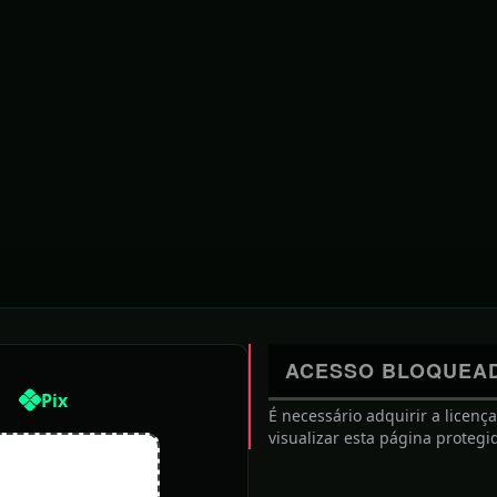
de fevereiro de 2017
]''
ACESSO BLOQUEA
Pix
É necessário adquirir a licenç
]
visualizar esta página protegi
'
"center"