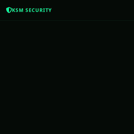
KSM SECURITY
Z
NOTÍCIAS QUE OS BRASILEIROS MERE
USAC
PE