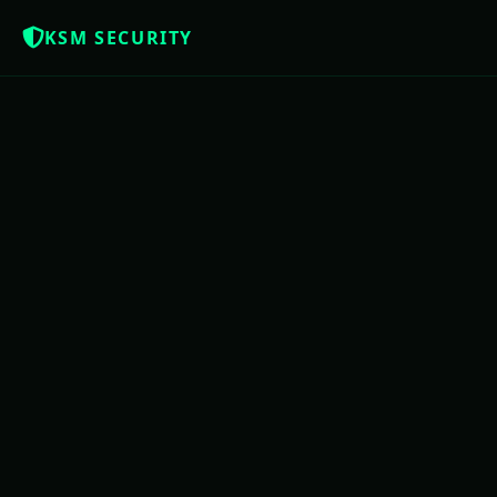
KSM SECURITY
Z
NOTÍCIAS QUE OS BRASILEIROS MERE
USAC
PE