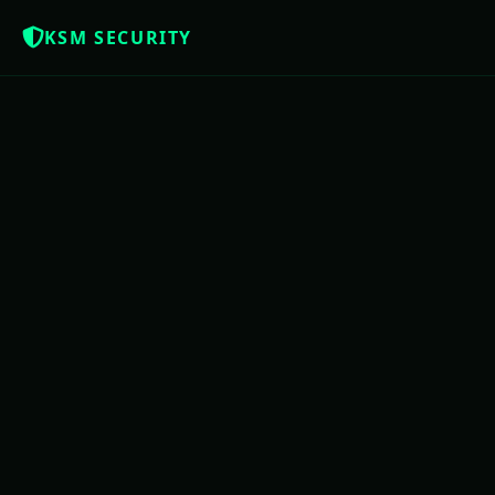
KSM SECURITY
Z
NOTÍCIAS QUE OS BRASILEIROS MERE
USAC
PE