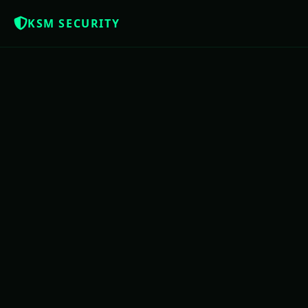
KSM SECURITY
Z
NOTÍCIAS QUE OS BRASILEIROS MERE
USAC
PE