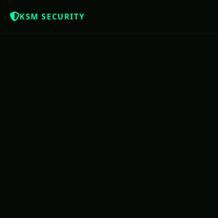
KSM SECURITY
Z
NOTÍCIAS QUE OS BRASILEIROS MERE
USAC
PE