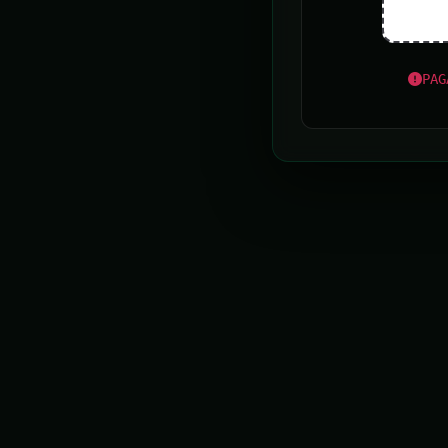
Pedidos de autorização para iluminação natalina
começam nesta quarta em BH
PAG
MPMG e PM prendem suposto chefe do tráfico
interestadual em Uberlândia
UOL ÚLTIMAS
Itanhaém (SP) registra ventos de 97,2 km/h, e
Defesa Civil envia alertas
Petro deixa esquerda consolidada na Colômbia
mesmo após patinar em agenda de reformas