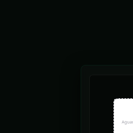
A EDI
UAI NOTÍCIAS
Feriadão com chuvas exige atenção em dobro nas
estradas
Chuva: Sete Lagoas registra alagamentos e
pessoas desalojadas
Aguar
Belo Horizonte vai receber feira de aquarismo
pela primeira vez