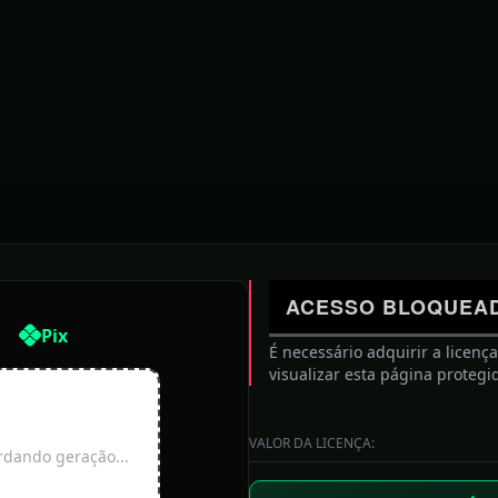
ÇÃO DE HOJE: SEXTA-FEIRA, 07 DE AGOSTO D
Lancha em que viajava Viviane Batidão bate no
Pará, deixa músicos feridos e provoca
ACESSO BLOQUEA
cancelamento de show
Pix
É necessário adquirir a licenç
visualizar esta página protegi
Mulher fica ferida em acidente perto do Parque
da Lagoa dos Dinossauros
VALOR DA LICENÇA:
dando geração...
GAZETA: REPÚBLICA