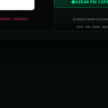
GERAR PIX CÓPI
Quem é o senador alvo de investigação por
fraude bilionária no INSS?
AMENTO PENDENTE
JÁ PAGOU? INSIRA SUA CHA
CNJ afasta juíza Gabriela Hardt, ex-Lava Jato,
por dois anos
PF muda equipe, aciona AGU e enfrenta
Mendonça em investigações contra Lulinha
Eleição presidencial no Brasil poderá definir os
próximos capítulos do Mercosul
Lula teme desgaste e cobra explicações de seu ex-
chefe de gabinete sobre “empréstimo”