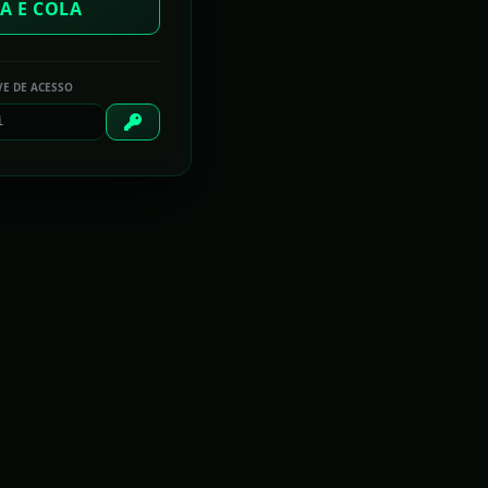
A E COLA
A diplomacia da canelada
VE DE ACESSO
TECHTUDO PLANTÃO
Razer anuncia no Brasil headset gamer Electra V2
com áudio virtual 7.1
CorelDRAW 2017 reproduz sensação de 'desenhar
com caneta e papel'
'Tinder dos nerds': Nerd Spell promete ajudar a
achar o seu player 2
JBL Flip 3 ou Charge 3; qual caixa de som tem
melhor custo-benefício