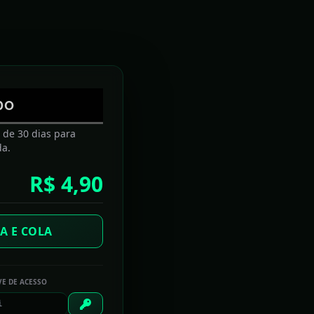
Email delivery powered by Google
DO
S
a de 30 dias para
da.
R$ 4,90
A E COLA
E 2026
VE DE ACESSO
fim de ano