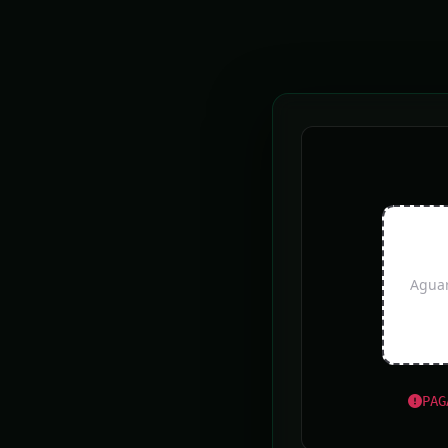
You are subscribed to email updates from
CartaCapital
.
To stop receiving these emails, you may
unsubscribe now
.
Google Inc., 1600 Amphitheatre Parkway, Mountain View, CA 94043, United
Aguar
A EDI
PAG
UAI NOTÍCIAS