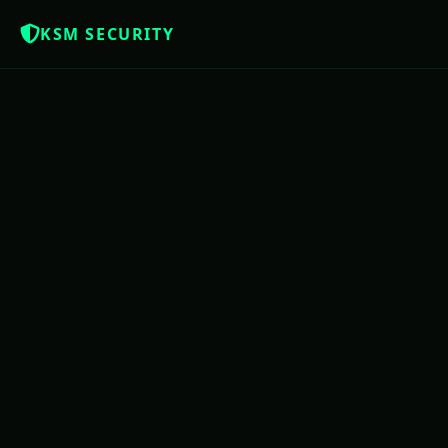
KSM SECURITY
Z
NOTÍCIAS QUE OS BRASILEIROS MERE
USAC
PE