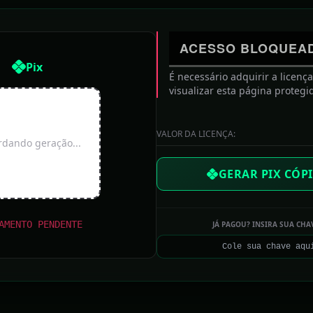
S ANTERIORES
ACESSO BLOQUEA
Pix
É necessário adquirir a licenç
visualizar esta página protegi
VALOR DA LICENÇA:
dando geração...
ÇÃO DE HOJE: QUINTA-FEIRA, 06 DE AGOSTO D
GERAR PIX CÓPI
diz PM
AMENTO PENDENTE
JÁ PAGOU? INSIRA SUA CHA
Internacional inicia preparação para enfrentar o
Vasco
Justiça argentina confirma condenação de