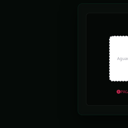
ARTIGOS MAIS RECENTES
ARTIGO
Aguar
A EDI
UAI NOTÍCIAS
PAG
Feriadão com chuvas exige atenção em dobro nas
estradas
Chuva: Sete Lagoas registra alagamentos e
pessoas desalojadas