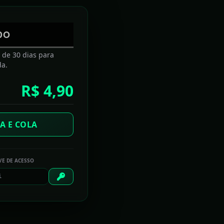
DO
a de 30 dias para
da.
R$ 4,90
E 2026
A E COLA
BBC BRASIL
VE DE ACESSO
Carregando...
O GLOBO
Carregando...