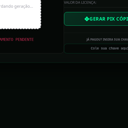
VALOR DA LICENÇA:
dando geração...
GERAR PIX CÓPI
AMENTO PENDENTE
JÁ PAGOU? INSIRA SUA CHA