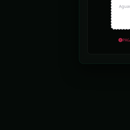
Aguar
PAG