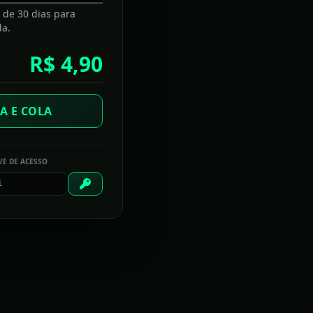
E 2026
a de 30 dias para
da.
R$ 4,90
fim de ano
A história é sedutora
A E COLA
Chegar ao topo do 50 Best tem um preço
VE DE ACESSO
No céu com diamantes
A diplomacia da canelada
TECHTUDO PLANTÃO