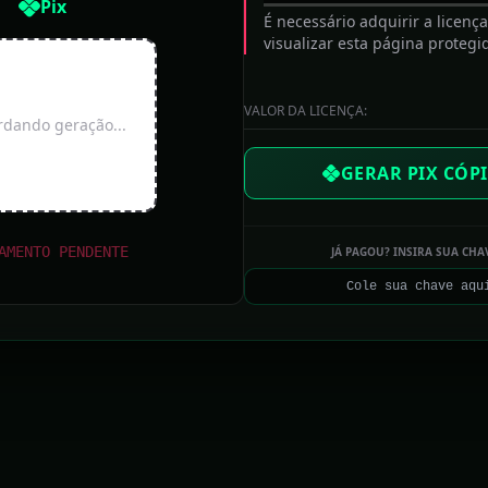
Pix
ÇÃO DE HOJE: QUINTA-FEIRA, 06 DE AGOSTO D
É necessário adquirir a licenç
visualizar esta página protegi
Lancha em que viajava Viviane Batidão bate no
VALOR DA LICENÇA:
Pará, deixa músicos feridos e provoca
dando geração...
cancelamento de show
GERAR PIX CÓPI
Mulher fica ferida em acidente perto do Parque
da Lagoa dos Dinossauros
AMENTO PENDENTE
JÁ PAGOU? INSIRA SUA CHA
GAZETA: REPÚBLICA
Quem é o senador alvo de investigação por
fraude bilionária no INSS?
CNJ afasta juíza Gabriela Hardt, ex-Lava Jato,
por dois anos