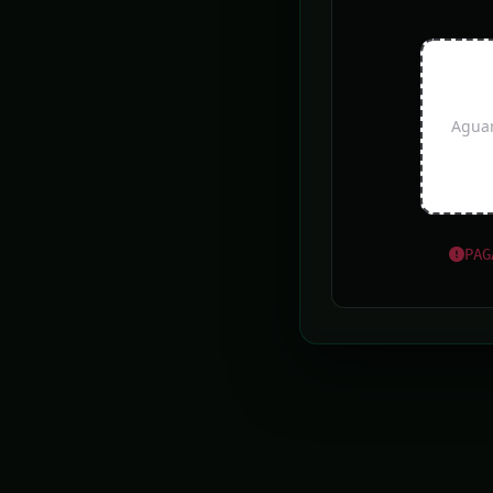
A EDI
UAI NOTÍCIAS
Aguar
Feriadão com chuvas exige atenção em dobro nas
estradas
Chuva: Sete Lagoas registra alagamentos e
pessoas desalojadas
PAG
Belo Horizonte vai receber feira de aquarismo
pela primeira vez
Pedidos de autorização para iluminação natalina
começam nesta quarta em BH