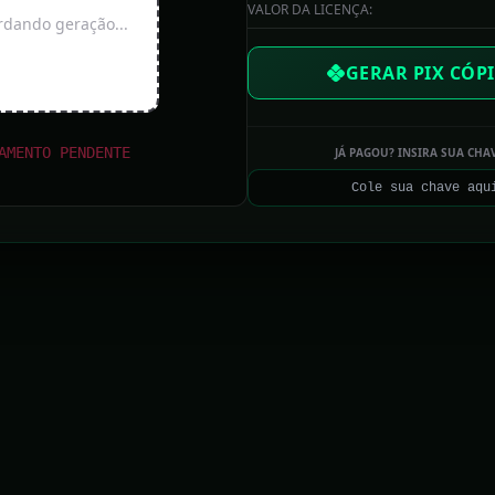
VALOR DA LICENÇA:
dando geração...
r país
GERAR PIX CÓPI
a|do}}
AMENTO PENDENTE
JÁ PAGOU? INSIRA SUA CHA
Um Trenzinho para Zion (Lançamento 2º Sem. 2017)[[www.lojinhanapalmadamao.com]]
e março de 2017
pas]]
]