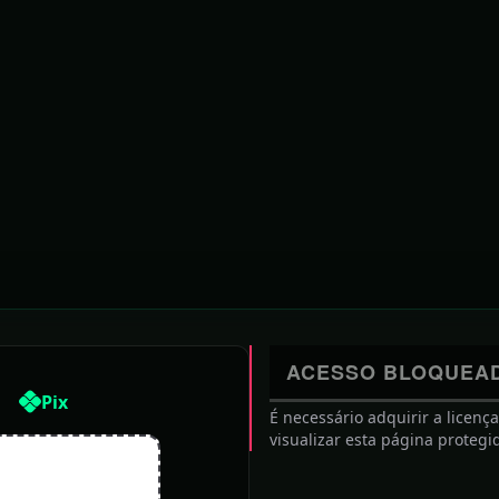
Revisão das 19h48min de 
Linha 31:
 Corte do 
Localidade muito importante desde a era Romana, possuiu um Palácio da Co
cumentos 
documentos escritos.
 [[1125]].
Recebeu [[foral]] de [[Teresa de Leão|Dona Teresa]] em [[4 de Março]] de [[1125]
+
foral mais antigo do que Ponte de Lima, ou perderam esse estatuto (sendo despro
</ref>
É daqui originário o queijo Limiano.
ACESSO BLOQUEA
tons
Pix
Revisão das 19h48min de 11 de março de 
É necessário adquirir a licenç
visualizar esta página protegi
e redirect tem que ser eliminado para a moção funcionar|2=[[Usuário(a):Pintor de Afrescos|Pi
ço de 2017 (UTC)}}
ítera (título temporário)]]