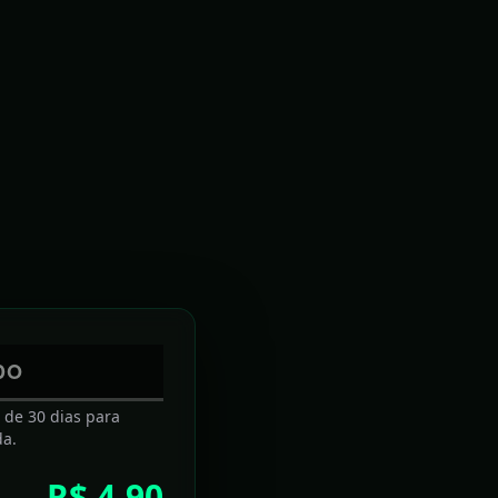
11 de março de 2017
rte do Reino de Leão, documentado por achados arqueológicos e outros 
]
, sendo a «vila mais antiga de Portugal»
.
<ref>Isto é, todas as localidades com 
movidas ao estatuto de aldeia ou lugar), ou passaram ao estatuto de cidade.
DO
2017
a de 30 dias para
da.
ntor de Afrescos]] ([[Usuário(a) Discussão:Pintor de Afrescos|discussão]]) 
R$ 4,90