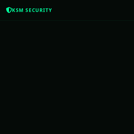
KSM SECURITY
Z
NOTÍCIAS QUE OS BRASILEIROS MERE
USAC
PE