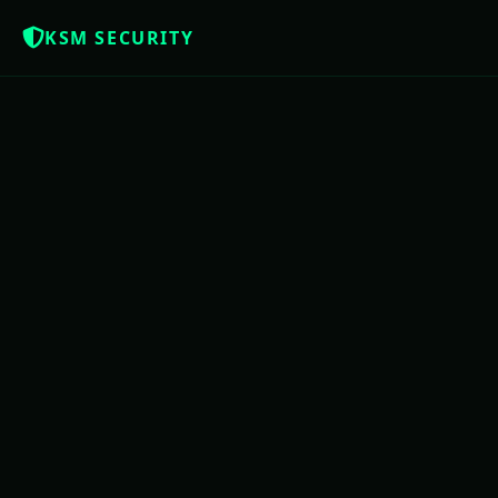
KSM SECURITY
Z
NOTÍCIAS QUE OS BRASILEIROS MERE
USAC
PE