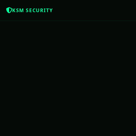
KSM SECURITY
Z
NOTÍCIAS QUE OS BRASILEIROS MERE
USAC
PE