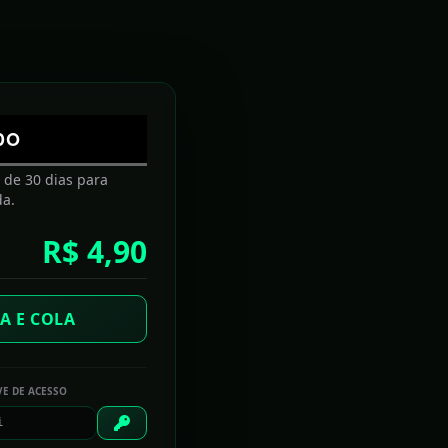
A história é sedutora
Chegar ao topo do 50 Best tem um preço
DO
No céu com diamantes
a de 30 dias para
da.
A diplomacia da canelada
R$ 4,90
TECHTUDO PLANTÃO
A E COLA
Razer anuncia no Brasil headset gamer Electra V2
com áudio virtual 7.1
VE DE ACESSO
CorelDRAW 2017 reproduz sensação de 'desenhar
com caneta e papel'