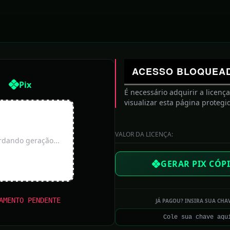
cancelamento de show
Mulher fica ferida em acidente perto do Parque
da Lagoa dos Dinossauros
ACESSO BLOQUEA
GAZETA: REPÚBLICA
Pix
É necessário adquirir a licenç
Quem é o senador alvo de investigação por
visualizar esta página protegi
fraude bilionária no INSS?
VALOR DA LICENÇA:
dando geração...
CNJ afasta juíza Gabriela Hardt, ex-Lava Jato,
por dois anos
GERAR PIX CÓPI
PF muda equipe, aciona AGU e enfrenta
Mendonça em investigações contra Lulinha
AMENTO PENDENTE
JÁ PAGOU? INSIRA SUA CHA
Eleição presidencial no Brasil poderá definir os