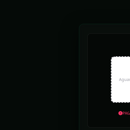
estradas
Chuva: Sete Lagoas registra alagamentos e
pessoas desalojadas
Belo Horizonte vai receber feira de aquarismo
pela primeira vez
Pedidos de autorização para iluminação natalina
começam nesta quarta em BH
Aguar
MPMG e PM prendem suposto chefe do tráfico
interestadual em Uberlândia
PAG
UOL ÚLTIMAS