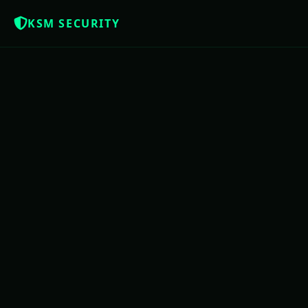
KSM SECURITY
Z
NOTÍCIAS QUE OS BRASILEIROS MERE
USAC
PE