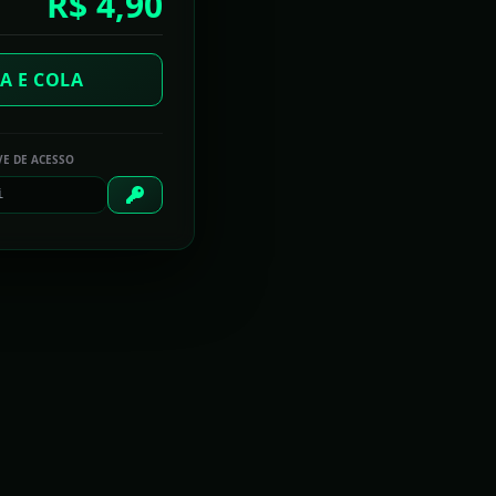
R$ 4,90
Chegar ao topo do 50 Best tem um preço
A E COLA
No céu com diamantes
VE DE ACESSO
A diplomacia da canelada
TECHTUDO PLANTÃO
Razer anuncia no Brasil headset gamer Electra V2
com áudio virtual 7.1
CorelDRAW 2017 reproduz sensação de 'desenhar
com caneta e papel'