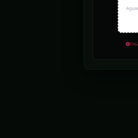
Chuva: Sete Lagoas registra alagamentos e
Aguar
pessoas desalojadas
Belo Horizonte vai receber feira de aquarismo
pela primeira vez
PAG
Pedidos de autorização para iluminação natalina
começam nesta quarta em BH
MPMG e PM prendem suposto chefe do tráfico
interestadual em Uberlândia
UOL ÚLTIMAS
Trump publica novo decreto restringindo
cidadania e tenta driblar Suprema Corte