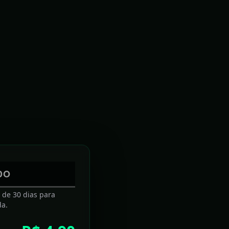
S
E 2026
DO
5 motivos para comprar um Nintendo Switch neste
fim de ano
a de 30 dias para
da.
A história é sedutora