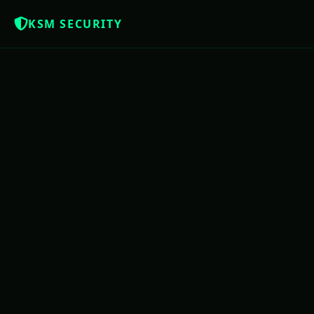
KSM SECURITY
Z
NOTÍCIAS QUE OS BRASILEIROS MERE
USAC
PE