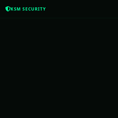
KSM SECURITY
Z
NOTÍCIAS QUE OS BRASILEIROS MERE
USAC
PE