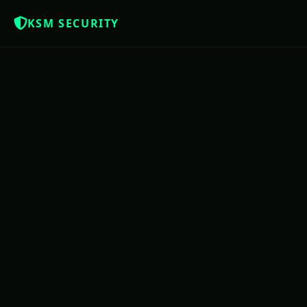
KSM SECURITY
Z
NOTÍCIAS QUE OS BRASILEIROS MERE
USAC
PE