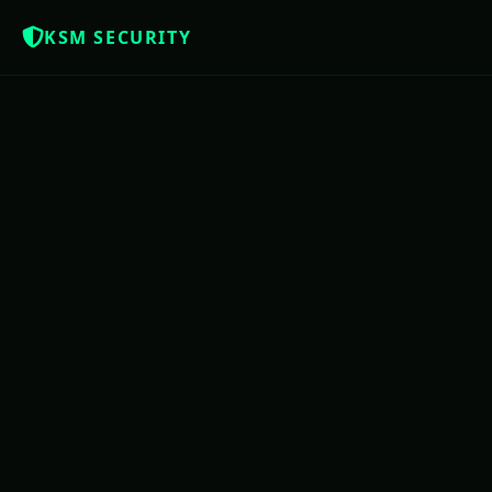
KSM SECURITY
Z
NOTÍCIAS QUE OS BRASILEIROS MERE
USAC
PE